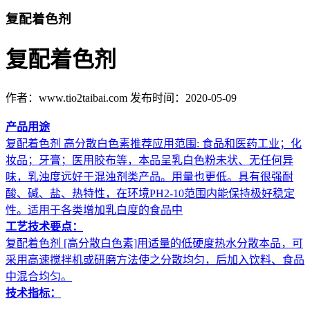
复配着色剂
复配着色剂
作者：www.tio2taibai.com
发布时间：2020-05-09
产品用途
复配着色剂 高分散白色素推荐应用范围: 食品和医药工业；化
妆品；牙膏；医用胶布等，本品呈乳白色粉未状、无任何异
味，乳浊度远好于混浊剂类产品。用量也更低。具有很强耐
酸、碱、盐、热特性，在环境PH2-10范围内能保持极好稳定
性。适用于各类增加乳白度的食品中
工艺技术要点：
复配着色剂 [高分散白色素]用适量的低硬度热水分散本品，可
采用高速搅拌机或研磨方法使之分散均匀，后加入饮料、食品
中混合均匀。
技术指标：