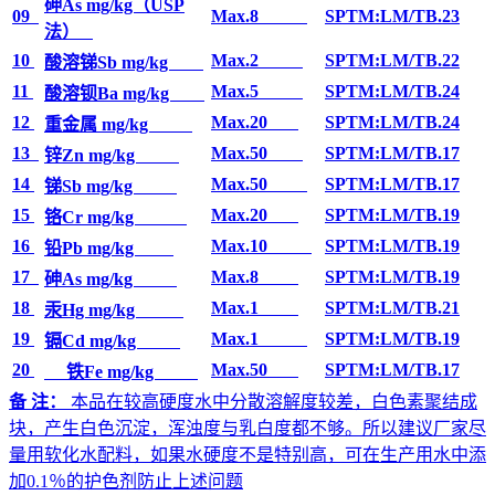
砷As mg/kg（USP
09
Max.8
SPTM:LM/TB.23
法）
10
Max.2
SPTM:LM/TB.22
酸溶锑Sb mg/kg
11
Max.5
SPTM:LM/TB.24
酸溶钡Ba mg/kg
12
Max.20
SPTM:LM/TB.24
重金属 mg/kg
13
Max.50
SPTM:LM/TB.17
锌Zn mg/kg
14
Max.50
SPTM:LM/TB.17
锑Sb mg/kg
15
Max.20
SPTM:LM/TB.19
铬Cr mg/kg
16
Max.10
SPTM:LM/TB.19
铅Pb mg/kg
17
Max.8
SPTM:LM/TB.19
砷As mg/kg
18
Max.1
SPTM:LM/TB.21
汞Hg mg/kg
19
Max.1
SPTM:LM/TB.19
镉Cd mg/kg
20
Max.50
SPTM:LM/TB.17
铁Fe mg/kg
备 注：
本品在较高硬度水中分散溶解度较差，白色素聚结成
块，产生白色沉淀，浑浊度与乳白度都不够。所以建议厂家尽
量用软化水配料，如果水硬度不是特别高，可在生产用水中添
加0.1％的护色剂防止上述问题