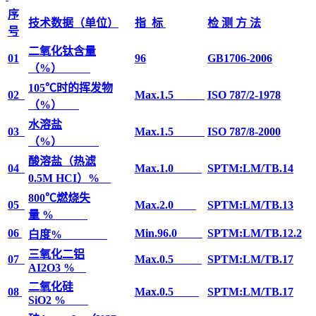
序
技术数据（单位）
指 标
检 测 方 法
号
二氧化钛含量
01
96
GB1706-2006
（%）
105℃时的挥发物
02
Max.1.5
ISO 787/2-1978
（%）
水溶盐
03
Max.1.5
ISO 787/8-2000
（%）
酸溶盐（热滤
04
Max.1.0
SPTM:LM/TB.14
0.5M HCI）%
800℃燃烧失
05
Max.2.0
SPTM:LM/TB.13
量 %
06
Min.96.0
SPTM:LM/TB.12.2
白度%
三氧化二铝
07
Max.0.5
SPTM:LM/TB.17
AI2O3 %
二氧化硅
08
Max.0.5
SPTM:LM/TB.17
SiO2 %