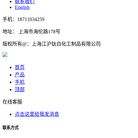
联系我们
English
手机：18711034259
地址： 上海市海伦路178号
版权所有@：上海江沪钛白化工制品有限公司
首页
产品
手机
顶部
在线客服
点击这里给我发消息
联系方式