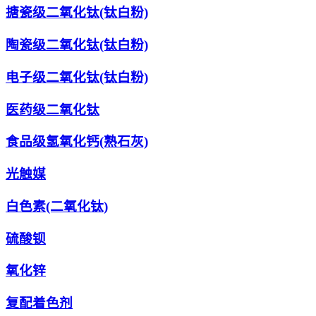
搪瓷级二氧化钛(钛白粉)
陶瓷级二氧化钛(钛白粉)
电子级二氧化钛(钛白粉)
医药级二氧化钛
食品级氢氧化钙(熟石灰)
光触媒
白色素(二氧化钛)
硫酸钡
氧化锌
复配着色剂