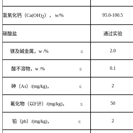
95.0-100.5
氢氧化钙（
Ca(OH)
），
w/%
2
碳酸盐
通过实验
2.0
镁及碱金属，
w /%
≤
0.1
酸不溶物，
w /%
≤
2
砷（
As
）
/(mg/kg)
，
≤
50
氟化物（以
F
计）
/(mg/kg)
，
≤
2
铅（
pb
）
/(mg/kg)
，
≤