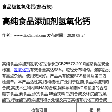
食品级氢氧化钙(熟石灰)
高纯食品添加剂氢氧化钙
作者：www.tio2taibai.com
发布时间：2020-08-24
高纯食品添加剂氢氧化钙指标位
GB25572-2010
国家食品安全
标准，
氢氧化钙
有效含量高达
98%
。粒径分布均匀。溶解后没
有黑点杂质。使用效果好。产品具有欧盟
SGS
检测及第三方
检测单。本产品活性高
,
结构疏松
,
广泛用于医药
,
食品添加剂的
合成
,
高技术生物材料
HA
的合成
,
饲料添加剂
VC
磷酸脂的合成
,
魔芋食品
,
素食品
,
炒货食品
.
啤酒饮料
.
钙剂合成及环烷酸钙
,
乳
酸钙
,
柠檬酸钙的添加剂和水处理及其它高档有机化工的合成
.
检验项目
指
标