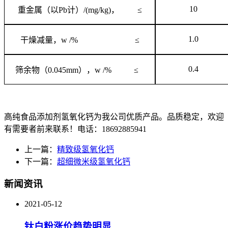
10
重金属（以
Pb
计）
/(mg/kg)
，
≤
1.0
干燥减量，
w /%
≤
0.4
筛余物（
0.045mm
），
w /%
≤
高纯食品添加剂氢氧化钙
为我公司优质产品。品质稳定，欢迎
有需要者前来联系！电话：18692885941
上一篇：
精致级氢氧化钙
下一篇：
超细微米级氢氧化钙
新闻资讯
2021-05-12
钛白粉涨价趋势明显